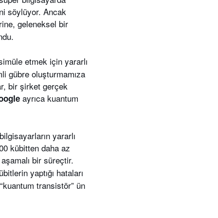
ni söylüyor. Ancak
rine, geleneksel bir
ndu.
simüle etmek için yararlı
imli gübre oluşturmamıza
r, bir şirket gerçek
ayrıca kuantum
oogle
ilgisayarların yararlı
100 kübitten daha az
aşamalı bir süreçtir.
itlerin yaptığı hataları
 “kuantum transistör” ün