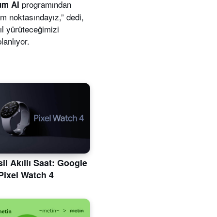
programından
um AI
m noktasındayız,” dedi,
ıl yürüteceğimizi
lanlıyor.
il Akıllı Saat: Google
Pixel Watch 4