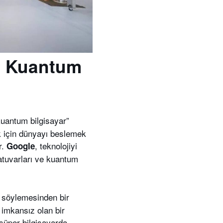
ir Kuantum
 kuantum bilgisayar”
ek için dünyayı beslemek
r.
, teknolojiyi
Google
atuvarları ve kuantum
ı söylemesinden bir
 imkansız olan bir
süper bilgisayarda