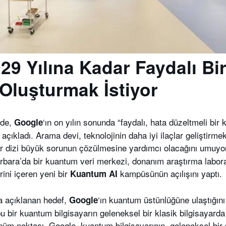
29 Yılına Kadar Faydalı B
 Oluşturmak İstiyor
nde,
‘ın on yılın sonunda “faydalı, hata düzeltmeli bir
Google
 açıkladı. Arama devi, teknolojinin daha iyi ilaçlar geliştirm
 bir dizi büyük sorunun çözülmesine yardımcı olacağını umuyo
arbara’da bir kuantum veri merkezi, donanım araştırma labor
rini içeren yeni bir
kampüsünün açılışını yaptı.
Kuantum AI
a açıklanan hedef,
‘ın kuantum üstünlüğüne ulaştığın
Google
bu bir kuantum bilgisayarın geleneksel bir klasik bilgisayarda
nüm noktası. Google, kuantum bilgisayarının, geleneksel bir 