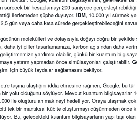
n sürecek bir hesaplamayı 200 saniyede gerçekleştirebildiği
a ettiği ilerlemeden şüphe duyuyor.
, 10.000 yıl sürmek ye
IBM
i 2,5 gün veya daha kısa sürede gerçekleştirebileceğini savu
 gücünün molekülleri ve dolayısıyla doğayı doğru bir şekilde 
Bu, daha iyi piller tasarlamamıza, karbon açısından daha ver
 geliştirmemize yardımcı olabilir, çünkü bir kuantum bilgisaya
urmaya yatırım yapmadan önce simülasyonları çalıştırabilir.
G
şimi için büyük faydalar sağlamasını bekliyor.
re taşına ulaştığını iddia etmesine rağmen, Google, bu tür b
n bir yolu olduğunu söylüyor. Mevcut kuantum bilgisayarlar 
000 ile oluşturulan makineyi hedefliyor. Oraya ulaşmak çok 
übiti tek bir mantıksal kübite oluşturmayı düşünmeden önce küb
lüyor. Bu, gelecekteki kuantum bilgisayarların yapı taşı olan