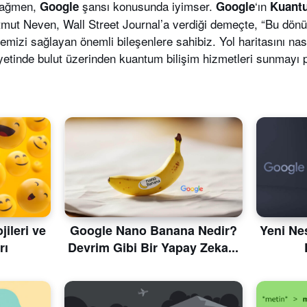
rağmen,
şansı konusunda iyimser.
‘ın
Google
Google
Kuant
tmut Neven, Wall Street Journal’a verdiği demeçte, “Bu dönü
mizi sağlayan önemli bileşenlere sahibiz. Yol haritasını nas
yetinde bulut üzerinden kuantum bilişim hizmetleri sunmayı p
ileri ve
Google Nano Banana Nedir?
Yeni Nes
rı
Devrim Gibi Bir Yapay Zeka...