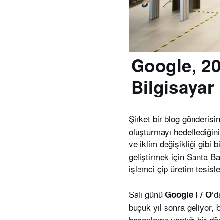
Google, 20
Bilgisayar
Şirket bir blog gönderisi
oluşturmayı hedeflediğini
ve iklim değişikliği gibi
geliştirmek için Santa B
işlemci çip üretim tesisle
Salı günü
‘d
Google I / O
buçuk yıl sonra geliyor, 
hesaplama yaptığı bir dö