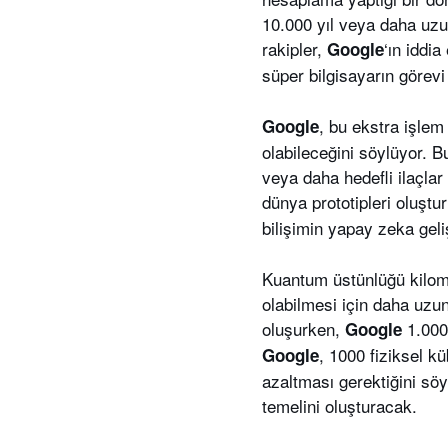
10.000 yıl veya daha uzu
rakipler,
‘ın iddi
Google
süper bilgisayarın görev
, bu ekstra işlem
Google
olabileceğini söylüyor. 
veya daha hedefli ilaçlar
dünya prototipleri oluşt
bilişimin yapay zeka geli
Kuantum üstünlüğü kilomet
olabilmesi için daha uzu
oluşurken,
1.000.
Google
, 1000 fiziksel k
Google
azaltması gerektiğini söy
temelini oluşturacak.