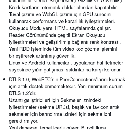
kullanıcılar Menü> Seçenekler> Gizlilik ve Güvenlik>
Kredi kartlarını otomatik doldur altından kapatabilir.
Tuval çizimi ve WebGL çizimi için GPU sürecini
kullanarak performans ve kararlılık iyileştirmeleri.
Okuyucu Modu yerel HTML sayfalarında çalışır.
Reader Görünümünde çeşitli Ekran Okuyucu
iyileştirmeleri ve geliştirilmiş bağlantı renk kontrastı.
Yeni RDD işleminde tüm video kod çözme işlemini
birleştirerek artırılmış güvenlik.
Linux ve Android kullanıcıları, uygulanan hafifletmeler
sayesinde yığın çatışması saldırılarına karşı korunur.
DTLS 1.0, WebRTC’nin PeerConnections’larını kurmak
için artık desteklenmemektedir. Yeni minimum sürüm
DTLS 1.2’dir.
Uzantı geliştiricileri için Sekmeler iznindeki
iyileştirmeler (sekme URL’si, başlık ve favicon artık
sekmeler için barındırma izinleri için sekme izni
gerektirmiyor.
Yeni deneysel temel içerik güvenliği politikası,