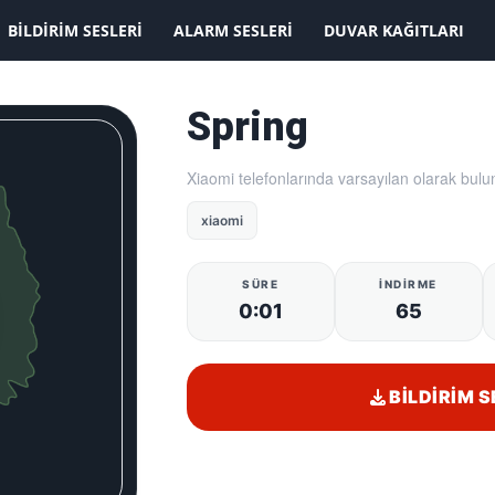
KAYDOLMAK İSTİYORUM
BILDIRIM SESLERI
ALARM SESLERI
DUVAR KAĞITLARI
Spring
Xiaomi telefonlarında varsayılan olarak bulun
xiaomi
SÜRE
İNDIRME
0:01
65
BILDIRIM S