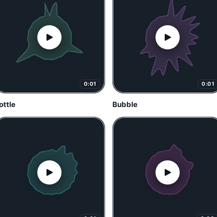
0:01
0:01
ottle
Bubble