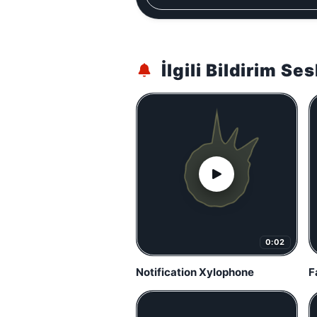
İlgili Bildirim Ses
0:02
Notification Xylophone
F