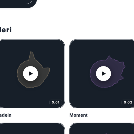
leri
0:01
0:02
adein
Moment