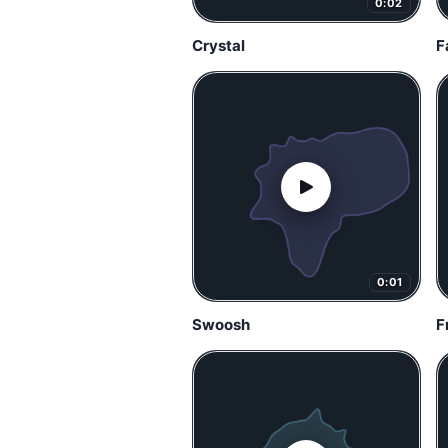
0:02
Crystal
F
0:01
Swoosh
F