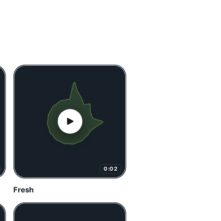
0:02
Fresh