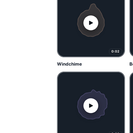
0:02
Windchime
B