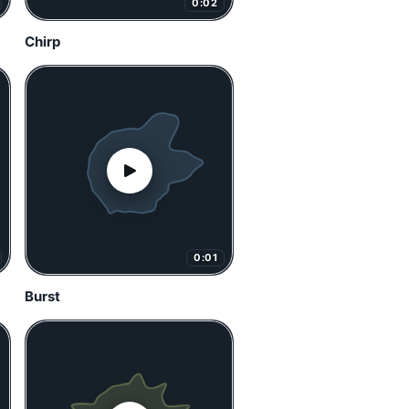
0:02
Chirp
0:01
Burst