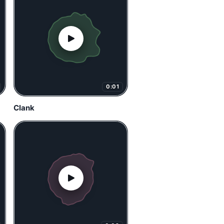
0:01
Clank