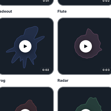
0:01
0:02
adeout
Flute
0:02
0:03
rog
Radar