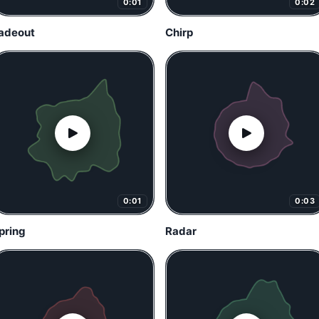
0:01
0:02
adeout
Chirp
0:01
0:03
pring
Radar