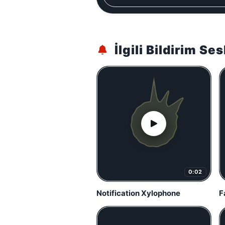
İlgili Bildirim Ses
0:02
Notification Xylophone
F