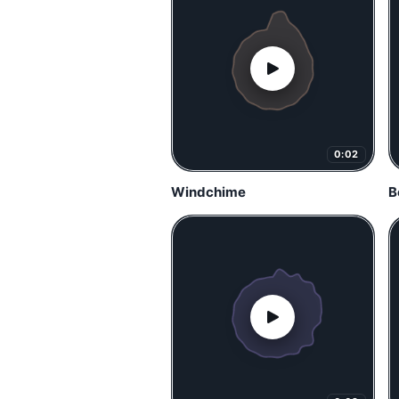
0:02
Windchime
B