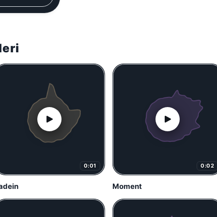
leri
0:01
0:02
adein
Moment