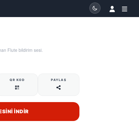
an Flute bildirim sesi.
QR KOD
PAYLAŞ
ESINI İNDIR