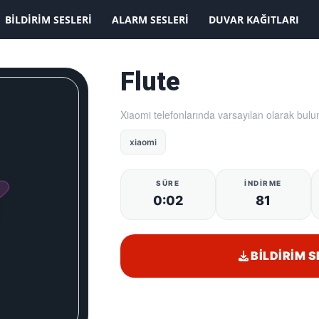
KAYDOLMAK İSTİYORUM
BILDIRIM SESLERI
ALARM SESLERI
DUVAR KAĞITLARI
Flute
Xiaomi telefonlarında varsayılan olarak bulun
xiaomi
SÜRE
İNDIRME
0:02
81
BILDIRIM S