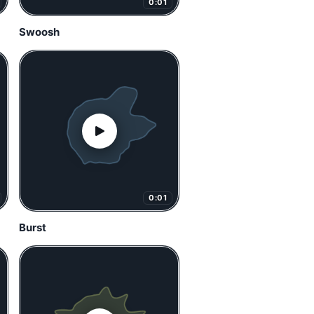
0:01
Swoosh
0:01
Burst