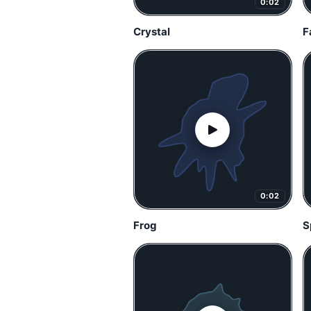
0:02
Crystal
F
0:02
Frog
S