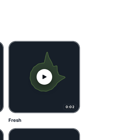
0:02
Fresh