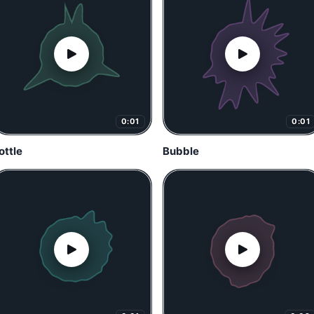
0:01
0:01
ottle
Bubble