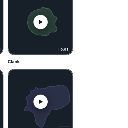
0:01
Clank