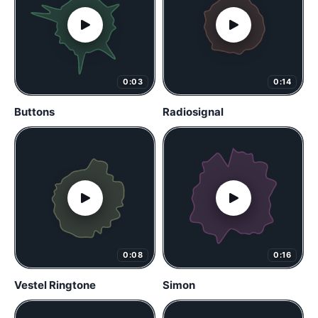
0:03
0:14
Buttons
Radiosignal
0:08
0:16
Vestel Ringtone
Simon