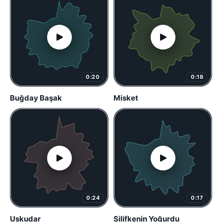
0:20
0:18
Buğday Başak
Misket
0:24
0:17
Uskudar
Silifkenin Yoğurdu