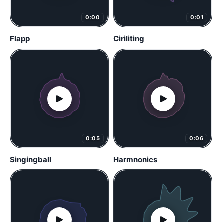
0:00
0:01
Flapp
Ciriliting
0:05
0:06
Singingball
Harmnonics