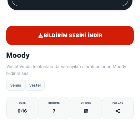
BILDIRIM SESINI İNDIR
Moody
Vestel Venüs telefonlarında varsayılan olarak bulunan Moody
bildirim sesi.
venüs
vestel
SÜRE
İNDIRME
QR KOD
PAYLAŞ
0:16
7