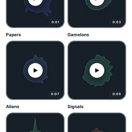
0:01
0:03
Papers
Gamelons
0:07
0:05
Aliens
Signals