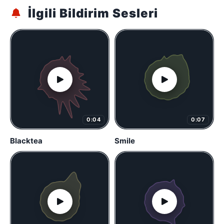
İlgili Bildirim Sesleri
0:04
0:07
Blacktea
Smile