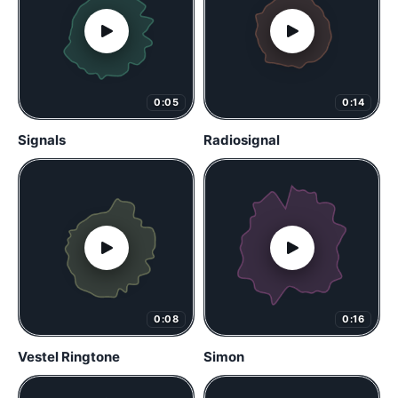
0:05
0:14
Signals
Radiosignal
0:08
0:16
Vestel Ringtone
Simon