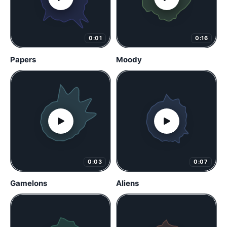
0:01
0:16
Papers
Moody
0:03
0:07
Gamelons
Aliens