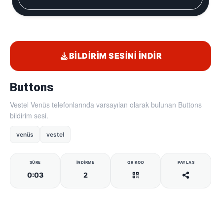
BILDIRIM SESINI İNDIR
Buttons
Vestel Venüs telefonlarında varsayılan olarak bulunan Buttons
bildirim sesi.
venüs
vestel
SÜRE
İNDIRME
QR KOD
PAYLAŞ
0:03
2