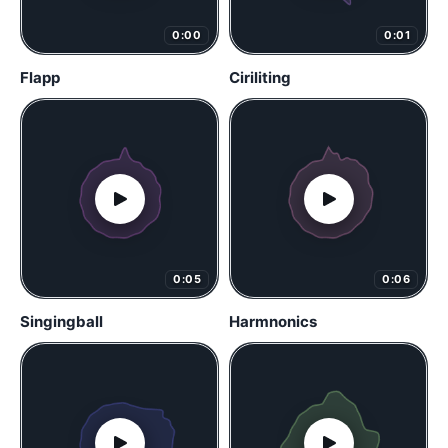
0:00
0:01
Flapp
Ciriliting
0:05
0:06
Singingball
Harmnonics