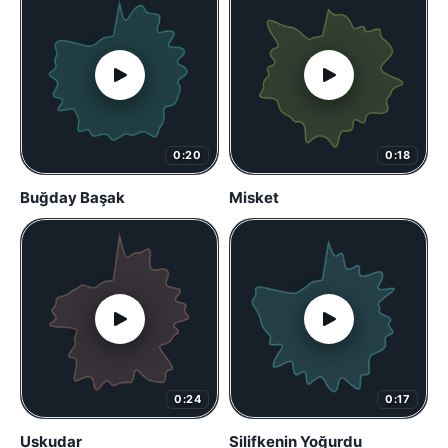
0:20
0:18
Buğday Başak
Misket
0:24
0:17
Uskudar
Silifkenin Yoğurdu