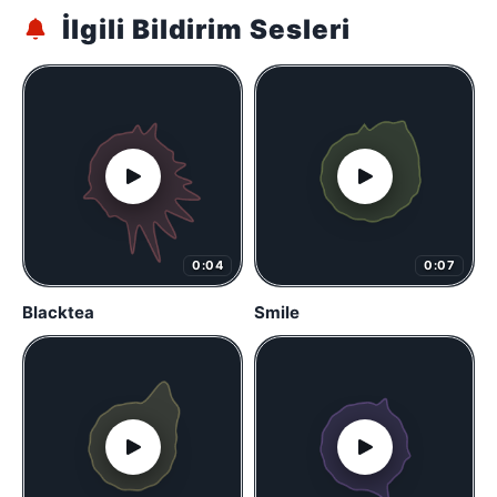
İlgili Bildirim Sesleri
0:04
0:07
Blacktea
Smile