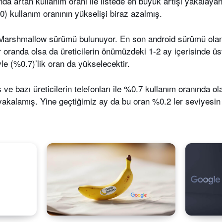
da artan kullanım oranı ile listede en büyük artışı yakalaya
) kullanım oranının yükselişi biraz azalmış.
 Marshmallow sürümü bulunuyor. En son android sürümü ola
 oranda olsa da üreticilerin önümüzdeki 1-2 ay içerisinde üst 
le (%0.7)’lik oran da yükselecektir.
ve bazı üreticilerin telefonları ile %0.7 kullanım oranında 
 yakalamış. Yine geçtiğimiz ay da bu oran %0.2 ler seviyesin