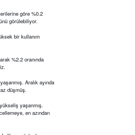
verilerine göre %0.2
nü görülebiliyor.
ksek bir kullanım
olarak %2.2 oranında
iz.
 yaşanmış. Aralık ayında
a az düşmüş.
 yükseliş yaşanmış.
ncellemeye, en azından