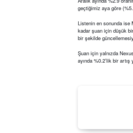
Aralık ayında %2.9 oranın
geçtiğimiz aya göre (%5.0
Listenin en sonunda ise
kadar şuan için düşük bir
bir şekilde güncellemesiy
Şuan için yalnızda Nexus 
ayında %0.2’lik bir artış