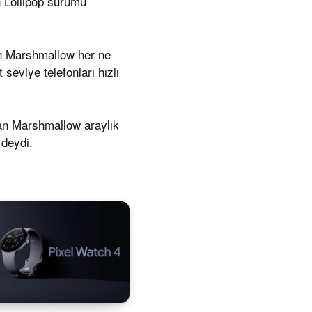
n Lollipop sürümü
n Marshmallow her ne
seviye telefonları hızlı
olan Marshmallow araylık
 deydi.