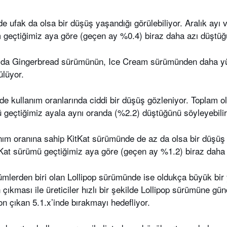
 ufak da olsa bir düşüş yaşandığı görülebiliyor. Aralık ayı 
geçtiğimiz aya göre (geçen ay %0.4) biraz daha azı düştüğü
ızda Gingerbread sürümünün, Ice Cream sürümünden daha yü
ülüyor.
de kullanım oranlarında ciddi bir düşüş gözleniyor. Toplam 
geçtiğimiz ayala aynı oranda (%2.2) düştüğünü söyleyebilir
nım oranına sahip KitKat sürümünde de az da olsa bir düşüş
Kat sürümü geçtiğimiz aya göre (geçen ay %1.2) biraz dah
mlerden biri olan Lollipop sürümünde ise oldukça büyük bir
kması ile üreticiler hızlı bir şekilde Lollipop sürümüne gü
n çıkan 5.1.x’inde bırakmayı hedefliyor.