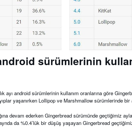
 android sürümlerinin kull
lık ayı android sürümlerinin kullanım oranlarına göre Ginger
yıplar yaşanırken Lollipop ve Marshmallow sürümlerinde bir 
ığına devam ederken Gingerbread sürümünde geçtiğimiz aylarla
 aynda da %0.4’lük bir düşüş yaşayan Gingerbread geçtiğimi