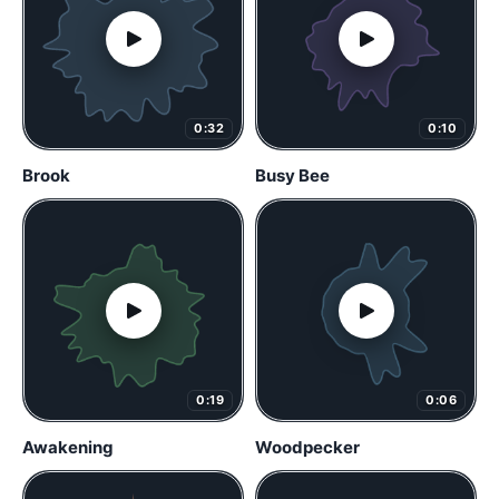
0:32
0:10
Brook
Busy Bee
0:19
0:06
Awakening
Woodpecker