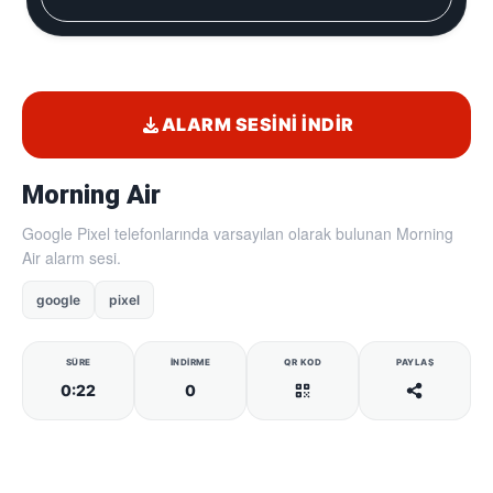
ALARM SESINI İNDIR
Morning Air
Google Pixel telefonlarında varsayılan olarak bulunan Morning
Air alarm sesi.
google
pixel
SÜRE
İNDIRME
QR KOD
PAYLAŞ
0:22
0