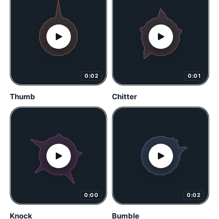
0:02
0:01
Thumb
Chitter
0:00
0:02
Knock
Bumble