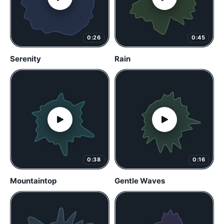
0:26
0:45
Serenity
Rain
0:38
0:16
Mountaintop
Gentle Waves