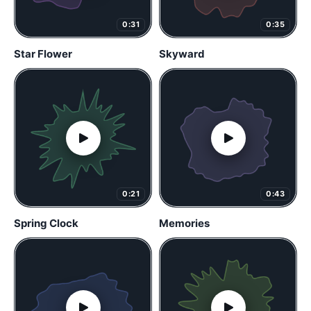
0:31
0:35
Star Flower
Skyward
0:21
0:43
Spring Clock
Memories