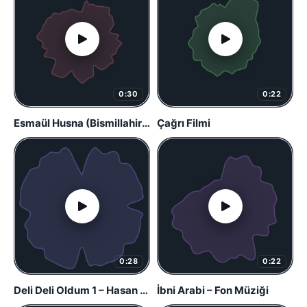
0:30
0:22
Esmaül Husna (Bismillahirrahmanirrahim)
Çağrı Filmi
0:28
0:22
Deli Deli Oldum 1 – Hasan Bayar
İbni Arabi – Fon Müziği