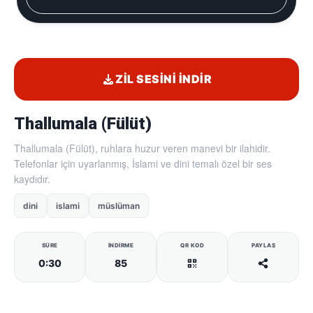
ZIL SESINI İNDIR
Thallumala (Fülüt)
Thallumala (Fülüt), ruhlara huzur veren manevi bir ilahidir.
Telefonlar için uyarlanmış, İslami ve dini temalı özel bir ses
kaydıdır.
dini
islami
müslüman
SÜRE
İNDIRME
QR KOD
PAYLAŞ
0:30
85