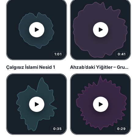
1:01
0:41
Çalgısız İslami Nesid 1
Ahzab’daki Yiğitler – Grup İslami Direniş
0:35
0:29