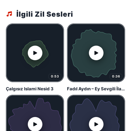
İlgili Zil Sesleri
0:53
0:36
Çalgısız Islami Nesid 3
Fadıl Aydın – Ey Sevgili İlahisi