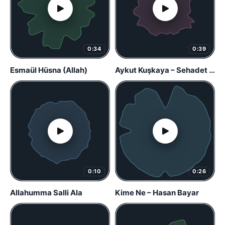
0:34
0:39
Esmaül Hüsna (Allah)
Aykut Kuşkaya – Sehadet Uykusu
0:10
0:26
Allahumma Salli Ala
Kime Ne – Hasan Bayar