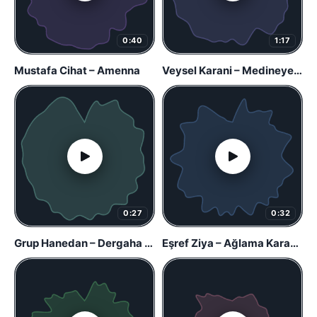
0:40
1:17
Mustafa Cihat – Amenna
Veysel Karani – Medineye Varamadım
0:27
0:32
Grup Hanedan – Dergaha Geldim
Eşref Ziya – Ağlama Karanfil