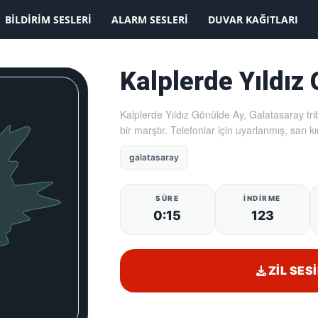
KAYDOLMAK İSTİYORUM
BILDIRIM SESLERI
ALARM SESLERI
DUVAR KAĞITLARI
Kalplerde Yıldız
Kalplerde Yıldız Gönülde Ay, Galatasaray tr
bir marştır. Telefonlar için uyarlanmış, sarı kı
galatasaray
SÜRE
İNDIRME
0:15
123
ZIL SESI