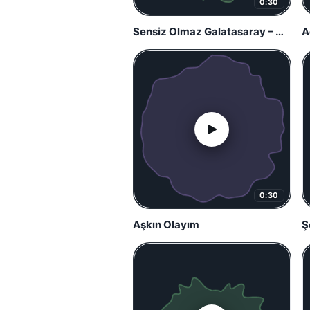
0:30
Sensiz Olmaz Galatasaray – Gripin
A
0:30
Aşkın Olayım
S