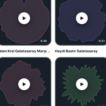
0:30
0:21
Aslan Kral Galatasaray Marşı – Umut Cesur
Haydi Bastır Galatasaray