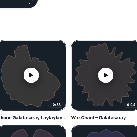
0:28
0:24
iPhone Galatasaray Laylaylay laylalay
War Chant – Galatasaray