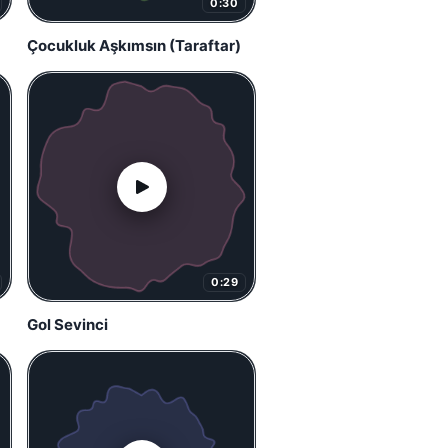
0:30
Çocukluk Aşkımsın (Taraftar)
0:29
Gol Sevinci