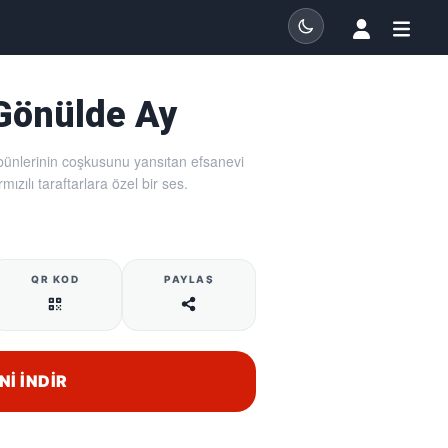
 Gönülde Ay
ibünlerinin coşkusunu yansıtan efsanevi
rmızılı taraftarlara özel bir ses.
QR KOD
PAYLAŞ
NI İNDIR