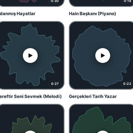
0:30
0:18
danmış Hayatlar
Hain Başkanı (Piyano)
0:27
0:22
̧ereftir Seni Sevmek (Melodi)
Gerçekleri Tarih Yazar