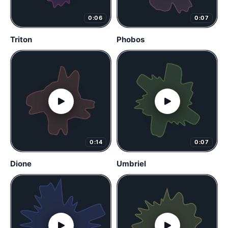
0:06
0:07
Triton
Phobos
0:14
0:07
Dione
Umbriel