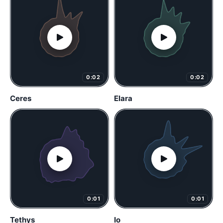
0:02
0:02
Ceres
Elara
0:01
0:01
Tethys
Io