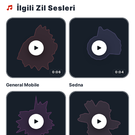
İlgili Zil Sesleri
0:06
0:04
General Mobile
Sedna