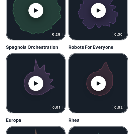
0:28
0:30
Spagnola Orchestration
Robots For Everyone
0:01
0:02
Europa
Rhea