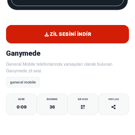
ZIL SESINI İNDIR
Ganymede
General Mobile telefonlarında varsayılan olarak bulunan
Ganymede zil sesi.
general mobile
SÜRE
İNDIRME
QR KOD
PAYLAŞ
0:09
36