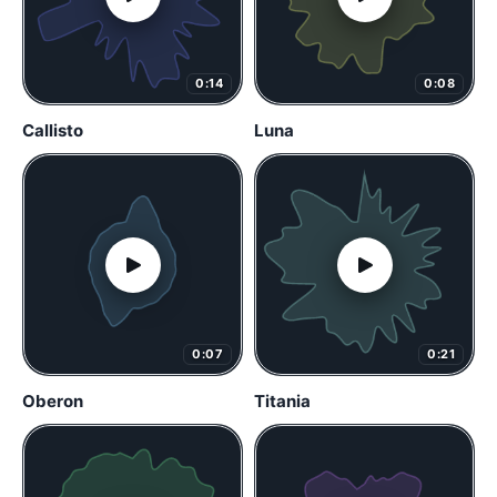
0:14
0:08
Callisto
Luna
0:07
0:21
Oberon
Titania