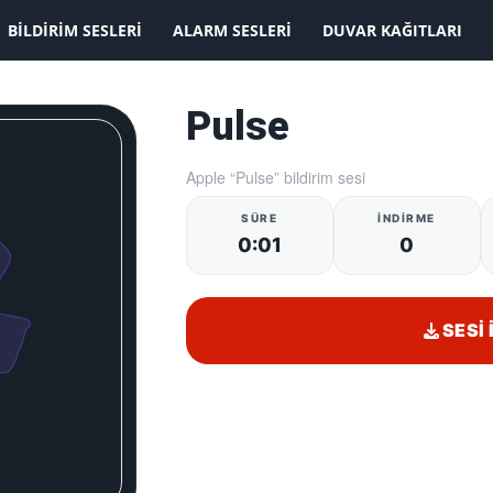
KAYDOLMAK İSTİYORUM
BILDIRIM SESLERI
ALARM SESLERI
DUVAR KAĞITLARI
Pulse
Apple “Pulse” bildirim sesi
SÜRE
İNDIRME
0:01
0
SESI 