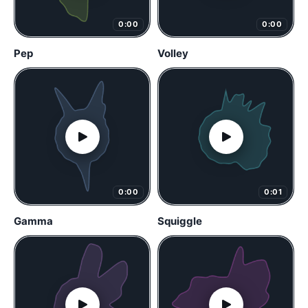
0:00
0:00
Pep
Volley
0:00
0:01
Gamma
Squiggle