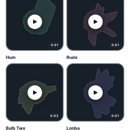
0:01
0:01
Hum
Rude
0:02
0:01
Bulb Two
Lonba