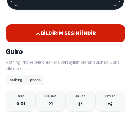
BILDIRIM SESINI İNDIR
Guiro
Nothing Phone telefonlarında varsayılan olarak bulunan Guiro
bildirim sesi.
nothing
phone
SÜRE
İNDIRME
QR KOD
PAYLAŞ
0:01
21