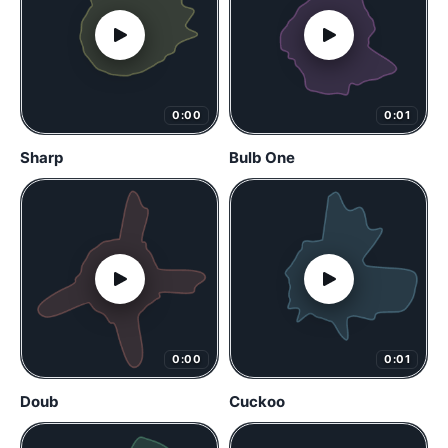
0:00
0:01
Sharp
Bulb One
0:00
0:01
Doub
Cuckoo