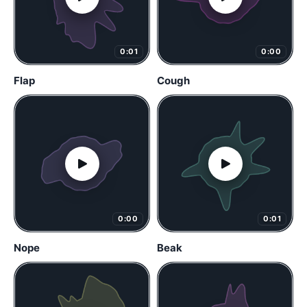
0:01
0:00
Flap
Cough
0:00
0:01
Nope
Beak