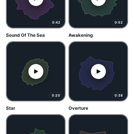
0:42
0:52
Sound Of The Sea
Awakening
0:20
0:38
Star
Overture