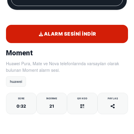
ALARM SESINI İNDIR
Moment
Huawei Pura, Mate ve Nova telefonlarında varsayılan olarak
bulunan Moment alarm sesi.
huawei
SÜRE
İNDIRME
QR KOD
PAYLAŞ
0:32
21