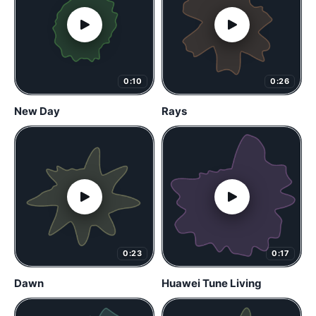
0:10
0:26
New Day
Rays
0:23
0:17
Dawn
Huawei Tune Living