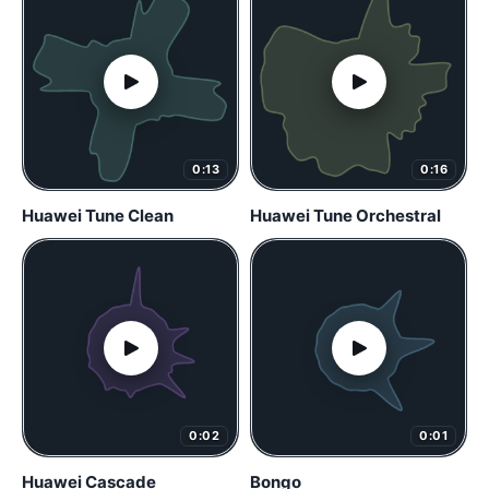
0:13
0:16
Huawei Tune Clean
Huawei Tune Orchestral
0:02
0:01
Huawei Cascade
Bongo