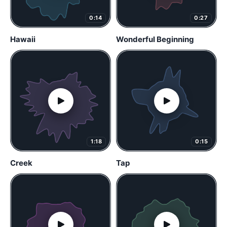
0:14
0:27
Hawaii
Wonderful Beginning
1:18
0:15
Creek
Tap