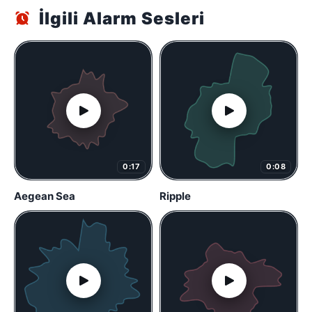
İlgili Alarm Sesleri
0:17
0:08
Aegean Sea
Ripple