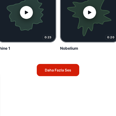
0:23
0:20
hine 1
Nobelium
Daha Fazla Ses