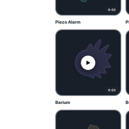
0:02
Piezo Alarm
P
0:02
Barium
B