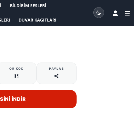
I
BILDIRIM SESLERI
SLERI
DUVAR KAĞITLARI
QR KOD
PAYLAŞ
INI İNDIR