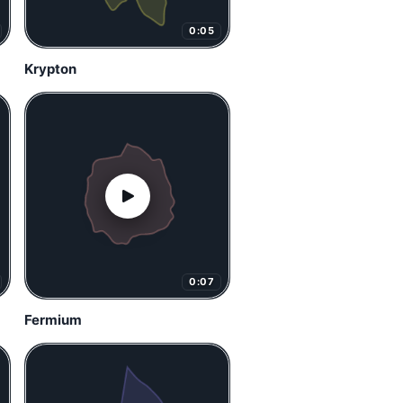
0:05
Krypton
0:07
Fermium