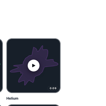
0:09
Helium