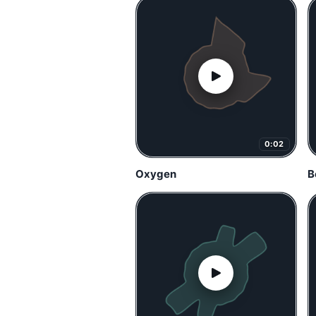
0:02
Oxygen
B