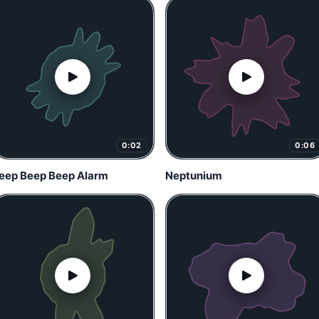
0:02
0:06
eep Beep Beep Alarm
Neptunium