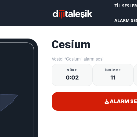
KAYDOLMAK İSTİYORUM
ZIL SESLER
Alarm Sesi
ALARM SE
Cesium
Vestel “Cesium” alarm sesi
SÜRE
İNDIRME
0:02
11
ALARM SES