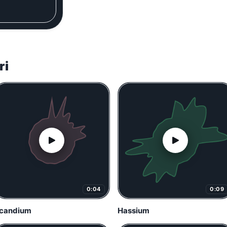
ri
0:04
0:09
candium
Hassium