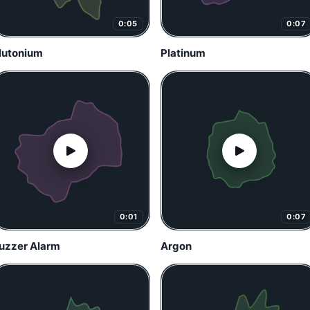
0:05
0:07
lutonium
Platinum
0:01
0:07
uzzer Alarm
Argon