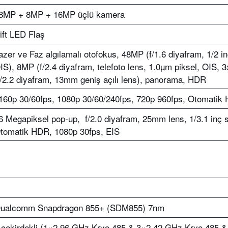
8MP + 8MP + 16MP üçlü kamera
ift LED Flaş
azer ve Faz algılamalı otofokus, 48MP (f/1.6 diyafram, 1/2 i
IS), 8MP (f/2.4 diyafram, telefoto lens, 1.0µm piksel, OIS,
f/2.2 diyafram, 13mm geniş açılı lens), panorama, HDR
160p 30/60fps, 1080p 30/60/240fps, 720p 960fps, Otomatik
6 Megapiksel pop-up, f/2.0 diyafram, 25mm lens, 1/3.1 inç s
tomatik HDR, 1080p 30fps, EIS
ualcomm Snapdragon 855+ (SDM855) 7nm
 çekirdekli (1×2.96 GHz Kryo 485 & 3×2.42 GHz Kryo 485 