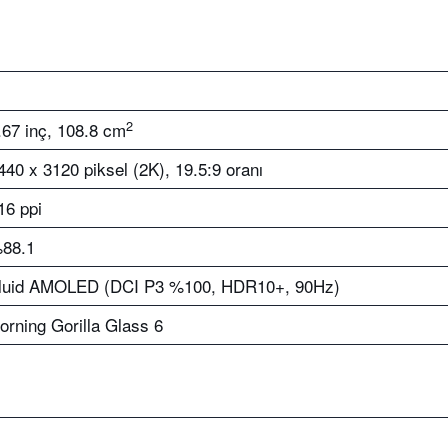
2
.67 inç, 108.8 cm
440 x 3120 piksel (2K), 19.5:9 oranı
16 ppi
88.1
luid AMOLED (DCI P3 %100, HDR10+, 90Hz)
orning Gorilla Glass 6