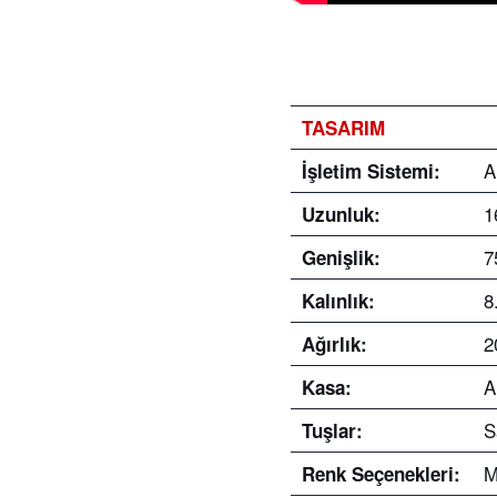
TASARIM
A
İşletim Sistemi:
1
Uzunluk:
7
Genişlik:
8
Kalınlık:
2
Ağırlık:
A
Kasa:
S
Tuşlar:
M
Renk Seçenekleri: