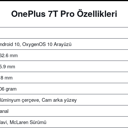
OnePlus 7T Pro Özellikleri
ndroid 10, OxygenOS 10 Arayüzü
62.6 mm
5.9 mm
.8 mm
06 gram
lüminyum çerçeve, Cam arka yüzey
anal
avi, McLaren Sürümü