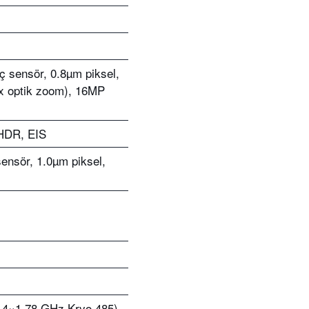
nç sensör, 0.8µm piksel,
 3x optik zoom), 16MP
 HDR, EIS
ensör, 1.0µm piksel,
& 4×1.78 GHz Kryo 485)