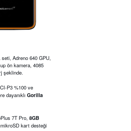
a seti, Adreno 640 GPU,
up ön kamera, 4085
 şeklinde.
DCI-P3 %100 ve
ere dayanıklı
Gorilla
ePlus 7T Pro,
8GB
a mikroSD kart desteği