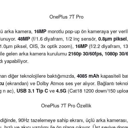
ü arka kamera,
morotlu pop-up ön kameraya yer veril
16MP
lunuyor.
(f/1.6 diyafram, 1/2 inç sensör,
48MP
0.8µm piksel
 1.0µm piksel, OIS, 3x optik zoom),
(f/2.2 diyafram, 
16MP
i ile gelen arka kamera kurulumu
2160p 30/60fps, 1080p 30/6
ı yapabiliyor.
an diğer teknolojilere baktığımızda,
kapasiteli ba
4085 mAh
(ekrandan) ve Dolby Atmos ses yer alıyor. Bağlantı teknol
ucu
g n ac),
ve
(Cat18 1200 down/150 upload
USB 3.1 Tip C
4.5G
lendiğinde, 90Hz tazelemeye sahip ekranı, üçlü arka kamerası
 hızlı ve akıcı yazılımı ile ön plana çıkıyor. Üst seviye dona