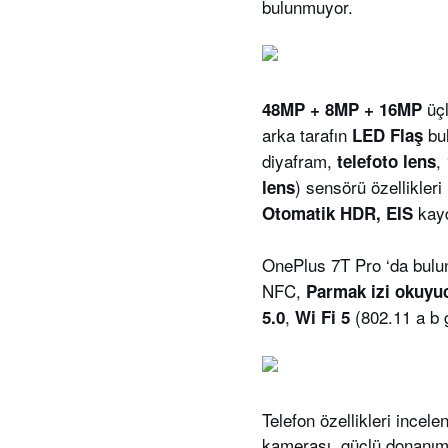
bulunmuyor.
üçl
48MP + 8MP + 16MP
arka tarafın
bu
LED Flaş
diyafram,
,
telefoto lens
) sensörü özellikler
lens
kayd
Otomatik HDR, EIS
OnePlus 7T Pro ‘da bulun
NFC,
Parmak izi okuy
,
(802.11 a b 
5.0
Wi Fi 5
Telefon özellikleri ince
kamerası, güçlü donanımı,