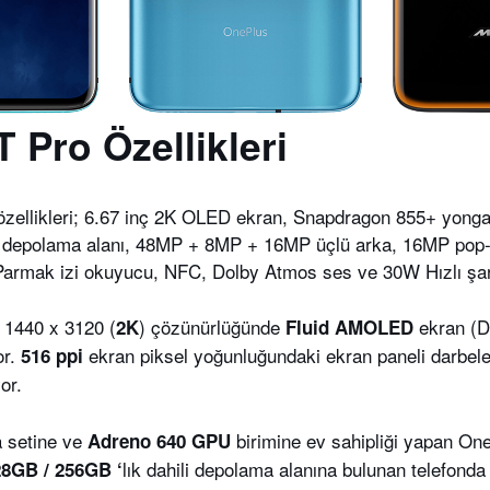
 Pro Özellikleri
özellikleri; 6.67 inç 2K OLED ekran, Snapdragon 855+ yong
epolama alanı, 48MP + 8MP + 16MP üçlü arka, 16MP pop-
armak izi okuyucu, NFC, Dolby Atmos ses ve 30W Hızlı şarj
1440 x 3120 (
) çözünürlüğünde
ekran (
2K
Fluid AMOLED
r.
ekran piksel yoğunluğundaki ekran paneli darbel
516 ppi
or.
 setine ve
birimine ev sahipliği yapan On
Adreno 640 GPU
lık dahili depolama alanına bulunan telefond
28GB / 256GB ‘