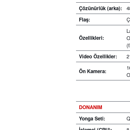
4
Çözünürlük (arka):
Ç
Flaş:
L
Özellikleri:
O
(
2
Video Özellikler:
1
Ön Kamera:
O
DONANIM
Q
Yonga Seti:
8
İşlemci (CPU):