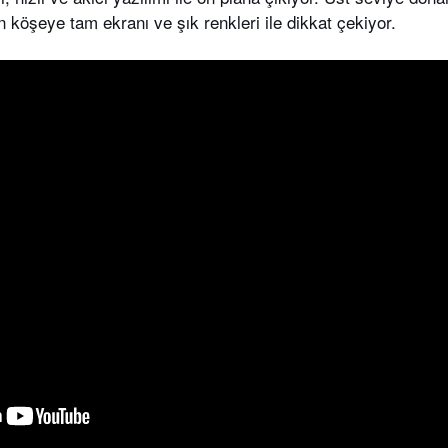
köşeye tam ekranı ve şık renkleri ile dikkat çekiyor.