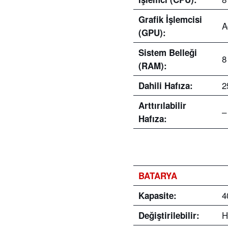
Grafik İşlemcisi
A
(GPU):
Sistem Belleği
8
(RAM):
2
Dahili Hafıza:
Arttırılabilir
–
Hafıza:
BATARYA
4
Kapasite:
H
Değiştirilebilir
: