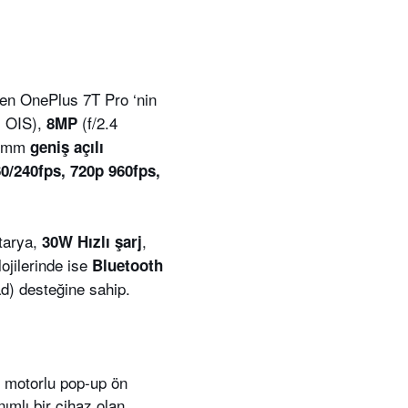
en OnePlus 7T Pro ‘nin
, OIS),
(f/2.4
8MP
13mm
geniş açılı
0/240fps, 720p 960fps,
tarya,
,
30W Hızlı şarj
ojilerinde ise
Bluetooth
) desteğine sahip.
, motorlu pop-up ön
nımlı bir cihaz olan