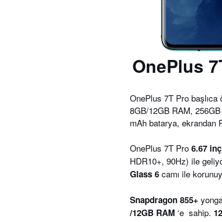
OnePlus 7T
OnePlus 7T Pro başlıca 
8GB/12GB RAM, 256GB d
mAh batarya, ekrandan P
OnePlus 7T Pro
6.67 inç
HDR10+, 90Hz) ile geliyo
camı ile korunuy
Glass 6
yonga
Snapdragon 855+
‘e sahip.
/12GB RAM
1