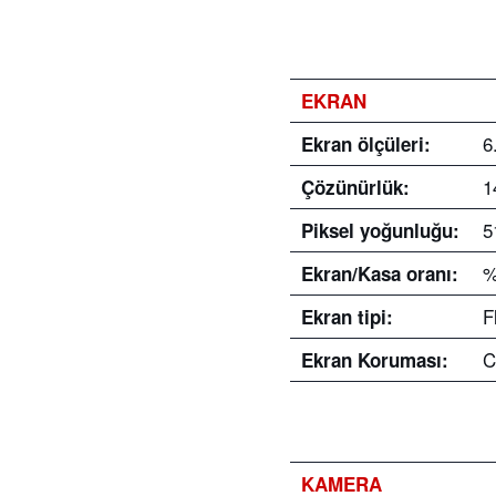
EKRAN
6
Ekran ölçüleri:
1
Çözünürlük:
5
Piksel yoğunluğu:
%
Ekran/Kasa oranı:
F
Ekran tipi:
C
Ekran Koruması:
KAMERA