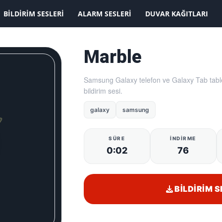
BILDIRIM SESLERI
ALARM SESLERI
DUVAR KAĞITLARI
Marble
Samsung Galaxy telefon ve Galaxy Tab table
bildirim sesi.
galaxy
samsung
SÜRE
İNDIRME
0:02
76
BILDIRIM S