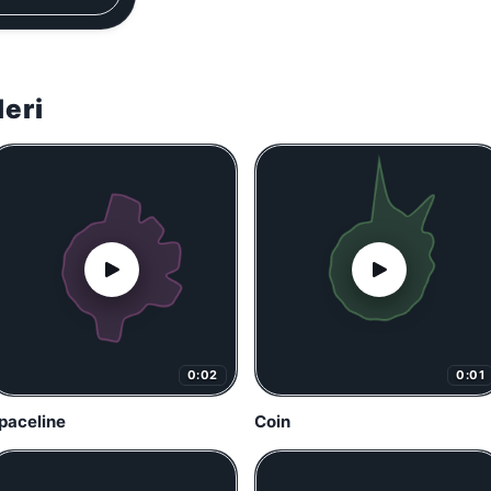
leri
0:02
0:01
paceline
Coin