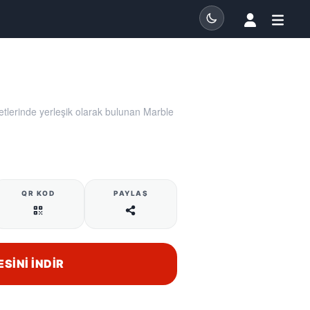
tlerinde yerleşik olarak bulunan Marble
QR KOD
PAYLAŞ
ESINI İNDIR