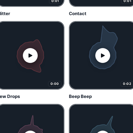
0:01
0:01
litter
Contact
0:00
0:02
ew Drops
Beep Beep