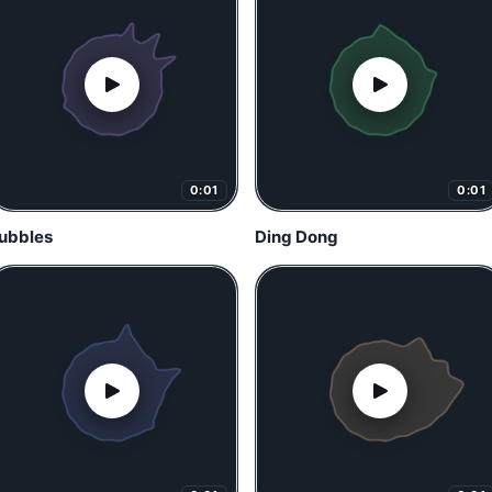
0:01
0:01
ubbles
Ding Dong