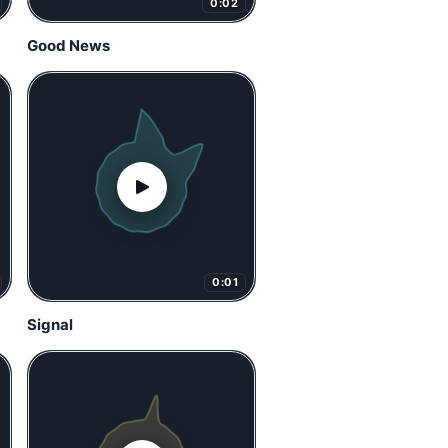
0:02
Good News
0:01
Signal