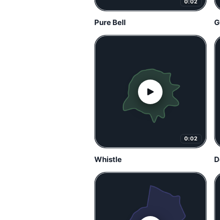
0:02
Pure Bell
G
0:02
Whistle
D