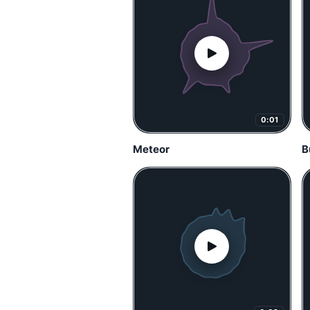
0:01
Meteor
B