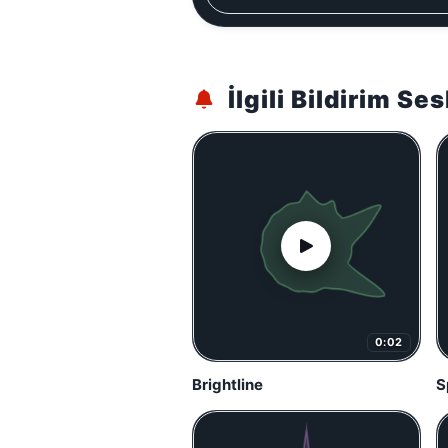
İlgili Bildirim Ses
0:02
Brightline
S